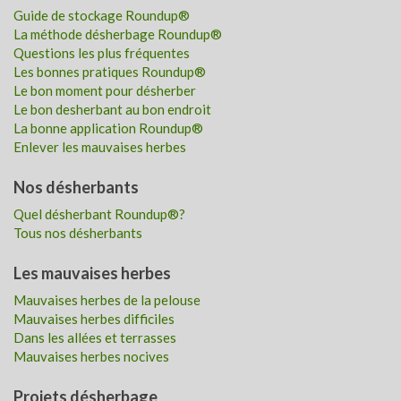
DÉSHERBER EFFICACEMENT ET DANS DE
Guide de stockage Roundup®
BONNES CONDITIONS DE SÉCURITÉ POUR
La méthode désherbage Roundup®
Questions les plus fréquentes
VOUS ET L’ENVIRONNEMENT
Les bonnes pratiques Roundup®
Le bon moment pour désherber
Le bon desherbant au bon endroit
La bonne application Roundup®
Enlever les mauvaises herbes
Nos désherbants
Quel désherbant Roundup®?
Tous nos désherbants
GUIDE DE STOCKAGE ET D’ÉLIMINATION DU
Les mauvaises herbes
PRODUIT
Mauvaises herbes de la pelouse
Mauvaises herbes difficiles
Dans les allées et terrasses
Mauvaises herbes nocives
Projets désherbage