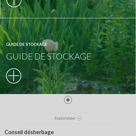
GUIDE DE STOCKAGE
GUIDE DE STOCKAGE
Explorateur
TROIS GRANDS PRINCIPES DE BONNES
PRATIQUES SONT À APPLIQUER POUR
Conseil désherbage